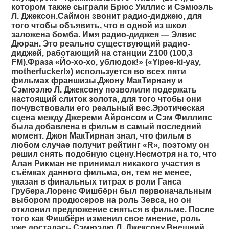
котором также сыграли Брюс Уиллис и Сэмюэль
Л. Джексон.Саймон звонит радио-диджею, для
того чтобы объявить, что в одной из школ
заложена бомба. Имя радио-диджея — Элвис
Дюран. Это реально существующий радио-
диджей, работающий на станции Z100 (100,3
FM).Фраза «Йо-хо-хо, ублюдок!» («Yipee-ki-yay,
motherfucker!») используется во всех пяти
фильмах франшизы.Джону МакТирнану и
Сэмюэлю Л. Джексону позволили подержать
настоящий слиток золота, для того чтобы они
почувствовали его реальный вес.Эротическая
сцена между Джереми Айронсом и Сэм Филлипс
была добавлена в фильм в самый последний
момент. Джон МакТирнан знал, что фильм в
любом случае получит рейтинг «R», поэтому он
решил снять подобную сцену.Несмотря на то, что
Алан Рикман не принимал никакого участия в
съёмках данного фильма, он, тем не менее,
указан в финальных титрах в роли Ганса
Грубера.Лоренс Фишбёрн был первоначальным
выбором продюсеров на роль Зевса, но он
отклонил предложение сняться в фильме. После
того как Фишбёрн изменил свое мнение, роль
уже досталась Сэмюэлю Л. Джексону.Внешний