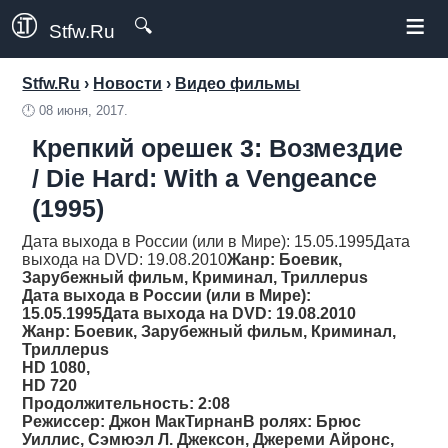
≡
🔍
Stfw.Ru
Stfw.Ru
›
Новости
›
Видео фильмы
🕛
08 июня, 2017.
Крепкий орешек 3: Возмездие
/ Die Hard: With a Vengeance
(1995)
Дата выхода в России (или в Мире): 15.05.1995Дата
выхода на DVD: 19.08.2010
Жанр
: Боевик,
Зарубежный фильм, Криминал, Триллерus
Дата выхода в России (или в Мире):
15.05.1995Дата выхода на DVD: 19.08.2010
Жанр
: Боевик, Зарубежный фильм, Криминал,
Триллерus
HD 1080,
HD 720
Продолжительность
: 2:08
Режиссер
: Джон МакТирнанВ ролях: Брюс
Уиллис, Сэмюэл Л. Джексон, Джереми Айронс,