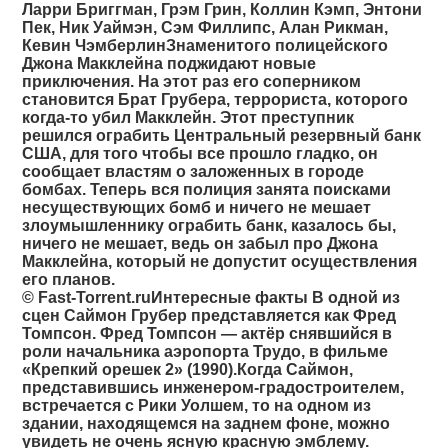
Ларри Бриггман, Грэм Грин, Коллин Кэмп, Энтони
Пек, Ник Уаймэн, Сэм Филлипс, Алан Рикман,
Кевин ЧэмберлинЗнаменитого полицейского
Джона Макклейна поджидают новые
приключения. На этот раз его соперником
становится Брат Грубера, террориста, которого
когда-то убил Макклейн. Этот преступник
решился ограбить Центральный резервный банк
США, для того чтобы все прошло гладко, он
сообщает властям о заложенных в городе
бомбах. Теперь вся полиция занята поисками
несуществующих бомб и ничего не мешает
злоумышленнику ограбить банк, казалось бы,
ничего не мешает, ведь он забыл про Джона
Макклейна, который не допустит осуществления
его планов.
© Fast-Torrent.ruИнтересные факты В одной из
сцен Саймон Грубер представляется как Фред
Томпсон. Фред Томпсон — актёр снявшийся в
роли начальника аэропорта Трудо, в фильме
«Крепкий орешек 2» (1990).Когда Саймон,
представившись инженером-градостроителем,
встречается с Рики Уолшем, то на одном из
здании, находящемся на заднем фоне, можно
увидеть не очень ясную красную эмблему.