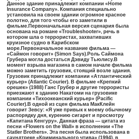
Данное здание принадлежит компании «Home
Insurance Company». Компания специально
установила на своем здании огромное красное
полотно, для того чтобы его заметили в
фильме.Первоначальная версия сценария была
основана на романе «Troubleshooter», речь в
котором шла о террористах, захвативших
круизное судно в Карибском
море.Первоначальное название фильма —
«Саймон говорит» (Simon Says).Роль Саймона
Грубера могла достаться Дэвиду Тьюлису.В
момент взрыва магазина в самом начале фильма
можно заметить грузовик, стоящий возле здания.
Грузовик принадлежит компании «Атлантический
курьер» (Atlantic Courier). В фильме «Крепкий
орешек» (1988) Ганс Грубер и другие террористы
приезжают к зданию Накатоми на грузовике
компании «Тихоокеанский курьер» (Pacific
Courier).В одной из сцен фильма МакКлейн
говорит Зевсу: «Я уже привык к моему обычному
распорядку дня, курению сигарет и просмотру
«Капитана Кенгуру». Данная фраза — цитата из
песни «Flowers on the Wall» в исполнении «The
Statler Brothers». Эта песня была использована в
саундтреке «Криминального чтива» (1994), в