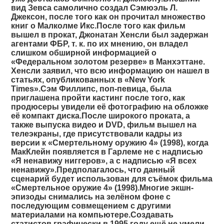
вид Зевса самолично создал Сэмюэль Л.
Джексон, после того как он прочитал множество
книг о Малколме Икс.После того как фильм
вышел в прокат, Джонатан Хенсли был задержан
агентами ФБР, т. к. по их мнению, он владел
слишком обширной информацией о
«Федеральном золотом резерве» в Манхэттане.
Хенсли заявил, что всю информацию он нашел в
статьях, опубликованных в «New York
Times».Сэм Филлипс, поп-певица, была
приглашена пройти кастинг после того, как
продюсеры увидели её фотографию на обложке
её компакт диска.После широкого проката, а
также выпуска видео и DVD, фильм вышел на
телеэкраны, где присутствовали кадры из
версии к «Смертельному оружию 4» (1998), когда
МакКлейн появляется в Гарлеме не с надписью
«Я ненавижу ниггеров», а с надписью «Я всех
ненавижу».Предполагалось, что данный
сценарий будет использован для съёмок фильма
«Смертельное оружие 4» (1998).Многие экшн-
эпизоды снимались на зелёном фоне с
последующим совмещением с другими
материалами на компьютере.Создавать
статистов графически в 1995 году ещё не умели.