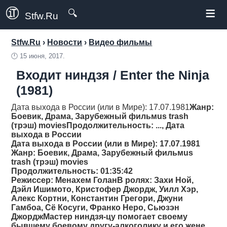
≡
🔍
Stfw.Ru
Stfw.Ru
›
Новости
›
Видео фильмы
🕛
15 июня, 2017.
Входит ниндзя / Enter the Ninja
(1981)
Дата выхода в России (или в Мире): 17.07.1981
Жанр
:
Боевик, Драма, Зарубежный фильмus trash
(трэш) movies
Продолжительность
: ..., Дата
выхода в России
Дата выхода в России (или в Мире): 17.07.1981
Жанр
: Боевик, Драма, Зарубежный фильмus
trash (трэш) movies
Продолжительность
: 01:35:42
Режиссер
: Менахем ГоланВ ролях: Захи Ной,
Дэйл Ишимото, Кристофер Джордж, Уилл Хэр,
Алекс Кортни, Константин Грегори, Джуни
Гамбоа, Сё Косуги, Франко Неро, Сьюзэн
ДжорджМастер ниндзя-цу помогает своему
бывшему боевому другу-алкоголику и его жене