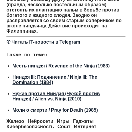
(правда, несколько постельным образом)
отстоять их плантацию пальм в борьбе против
богатого и жадного злодея. Заодно он
расправляется со своим старым соперником по
школе ниндзя-цу. Действие происходит на
Филиппинах.
✆
Читать IT-новости в Telegram
Также по теме:
Месть ниндзя / Revenge of the Ninja (1983)
Ниндзя III: Подчинение / Ninja III: The
Domination (1984)
Чужие против Ниндзя (Чужой против
Ниндзя) / Alien vs. Ninja (2010)
Моли о смерти / Pray for Death (1985)
Железо
Нейросети
Игры
Гаджеты
Кибербезопасность
Софт
Интернет