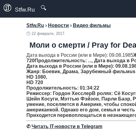
🔍
Stfw.Ru
Stfw.Ru
›
Новости
›
Видео фильмы
🕛
22 февраля, 2017.
Моли о смерти / Pray for Dea
Дата выхода в России (или в Мире): 09.08.1985
720
Продолжительность
: ..., Дата выхода в 
Дата выхода в России (или в Мире): 09.08.19
Жанр
: Боевик, Драма, Зарубежный фильмus
HD 1080,
HD 720
Продолжительность
: 01:34:22
Режиссер
: Гордон ХесслерВ ролях: Сё Косуг
Шейн Косуги, Мэттью Фэйзон, Парли Баэр, 
умение, поселяется в Америке, чтобы споко
американкой. Однако его дом, семья и чест
Приходится перевоплощаться в незнающего 
✆
Читать IT-новости в Telegram