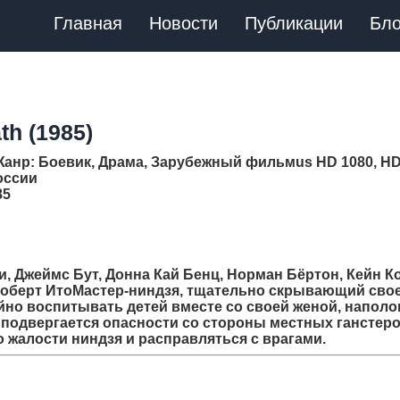
Главная
Новости
Публикации
Бло
th (1985)
Жанр
: Боевик, Драма, Зарубежный фильмus HD 1080, H
России
85
и, Джеймс Бут, Донна Кай Бенц, Норман Бёртон, Кейн Ко
Роберт ИтоМастер-ниндзя, тщательно скрывающий сво
йно воспитывать детей вместе со своей женой, напол
ь подвергается опасности со стороны местных ганстеро
жалости ниндзя и расправляться с врагами.