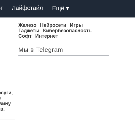
г
Лайфстайл
Ещё ▾
Железо
Нейросети
Игры
Гаджеты
Кибербезопасность
Софт
Интернет
Мы в Telegram
D
суги,
е
овину
в.