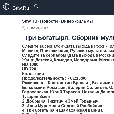
🔍
Stfw.Ru
Stfw.Ru
›
Новости
›
Видео фильмы
🕛
12 июня, 2017.
Три Богатыря. Сборник мул
Следите за сериалом?Дата выхода в России (ил
Мюзикл, Приключения, Русские мультфиль
Следите за сериалом?Дата выхода в России (
Жанр
: Детский, Комедия, Мелодрама, Мюзи
HD 1080,
HD 720,
Коллекция
Продолжительность
: ~ 01:15:00
Режиссеры
: Константин Бронзит, Владимир
Быковский-Ромашов, Валерий Соловьев, Оле
Гороховская, Юрий Тарасов, Наталья Данил
Тугарин Змей
2. Добрыня Никитич и Змей Горыныч
3. Илья Муромец и Соловей Разбойник
4. Три богатыря и Шамаханская царица