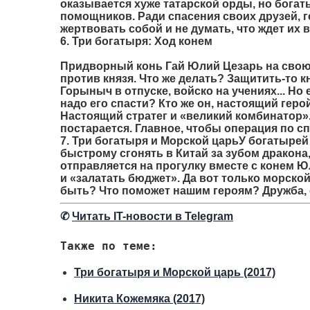
оказывается хуже татарской орды, но богат
помощников. Ради спасения своих друзей, 
жертвовать собой и не думать, что ждет их 
6. Три богатыря: Ход конем
Придворный конь Гай Юлий Цезарь на свою 
против князя. Что же делать? Защитить-то к
Горыныч в отпуске, войско на учениях... Но
надо его спасти? Кто же он, настоящий гер
Настоящий стратег и «великий комбинатор». 
постарается. Главное, чтобы операция по 
7. Три богатыря и Морской царь
У богатырей
быстрому сгонять в Китай за зубом дракона
отправляется на прогулку вместе с конем 
и «залатать бюджет». Да вот только морской
быть? Что поможет нашим героям? Дружба, 
✆
Читать IT-новости в Telegram
Также по теме:
Три богатыря и Морской царь (2017)
Никита Кожемяка (2017)