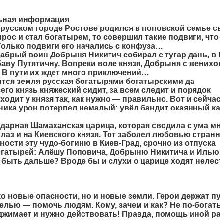
льная информация
русском городе Ростове родился в поповской семье с
рос и стал богатырем, то совершил такие подвиги, что
олько подвиги его начались с конфуза…
рабрый воин Добрыня Никитич собирал с тугар дань, в
ву Путятичну. Вопреки воле князя, Добрыня с женихо
. В пути их ждет много приключений…
тся земля русская богатырями богатырскими да
о князь княжеский сидит, за всем следит и порядок
ходит у князя так, как нужно — правильно. Вот и сейча
ника урон потерпел немалый: увёл бандит окаянный к
дарная Шамаханская царица, которая сводила с ума м
лаз и на Киевского князя. Тот заболел любовью стран
ности эту чудо-богиню в Киев-Град, срочно из отпуска
богатырей: Алёшу Поповича, Добрыню Никитича и Илью
 быть дальше? Вроде бы и слухи о царице ходят нелес
ко новые опасности, но и новые земли. Герои держат п
 целью — помочь людям. Кому, зачем и как? Не по-богат
оджимает и нужно действовать! Правда, помощь иной р