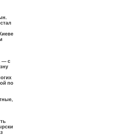
ын.
 стал
 Киеве
м
с — с
азну
ногих
ной по
тные,
уть
ырски
аз