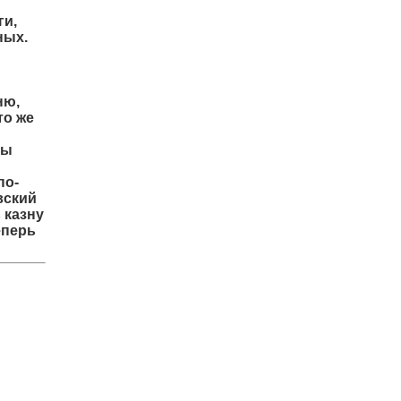
ги,
ных.
ню,
то же
бы
по-
вский
 казну
еперь