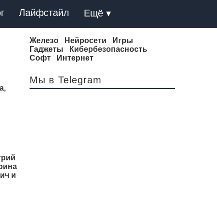
г
Лайфстайл
Ещё ▾
Железо
Нейросети
Игры
Гаджеты
Кибербезопасность
Софт
Интернет
Мы в Telegram
а,
трий
рина
ич и