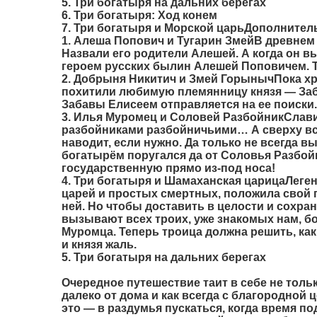
5. Три богатыря на дальних берегах
6. Три богатыря: Ход конем
7. Три богатыря и Морской царьДополните
1. Алеша Попович и Тугарин Змей
В древнем 
Назвали его родители Алешей. А когда он вы
героем русских былин Алешей Поповичем. Т
2. Добрыня Никитич и Змей Горыныч
Пока х
похитили любимую племянницу князя — Заба
Забавы Елисеем отправляется на ее поиски
3. Илья Муромец и Соловей Разбойник
Слави
разбойниками разбойничьими… А сверху всег
наводит, если нужно. Да только не всегда вы
богатырём поругался да от Соловья Разбой
государственную прямо из-под носа!
4. Три богатыря и Шамаханская царица
Леген
царей и простых смертных, положила свой г
ней. Но чтобы доставить в целости и сохран
вызывают всех троих, уже знакомых нам, 
Муромца. Теперь троица должна решить, как
и князя жаль.
5. Три богатыря на дальних берегах
Очередное путешествие таит в себе не толь
далеко от дома и как всегда с благородной
это — в раздумья пускаться, когда время п