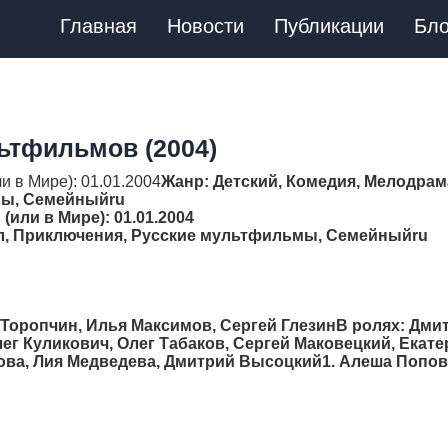
Главная
Новости
Публикации
Бло
ьтфильмов (2004)
и в Мире): 01.01.2004
Жанр
: Детский, Комедия, Мелодрам
мы, Семейныйru
или в Мире): 01.01.2004
кл, Приключения, Русские мультфильмы, Семейныйru
 Торопчин, Илья Максимов, Сергей ГлезинВ ролях: Дми
г Куликович, Олег Табаков, Сергей Маковецкий, Екате
ова, Лия Медведева, Дмитрий Высоцкий1. Алеша Попов