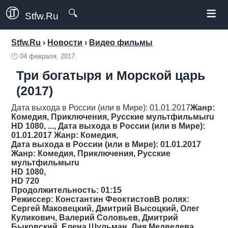
≡
🔍
Stfw.Ru
Stfw.Ru
›
Новости
›
Видео фильмы
🕛
04 февраля, 2017.
Три богатыря и Морской царь
(2017)
Дата выхода в России (или в Мире): 01.01.2017
Жанр
:
Комедия, Приключения, Русские мультфильмыru
HD 1080, ..., Дата выхода в России (или в Мире):
01.01.2017 Жанр: Комедия,
Дата выхода в России (или в Мире): 01.01.2017
Жанр
: Комедия, Приключения, Русские
мультфильмыru
HD 1080,
HD 720
Продолжительность
: 01:15
Режиссер
: Константин ФеоктистовВ ролях:
Сергей Маковецкий, Дмитрий Высоцкий, Олег
Куликович, Валерий Соловьев, Дмитрий
Быковский, Елена Шульман, Лия Медведева,