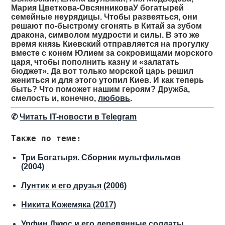
Мария Цветкова-ОвсянниковаУ богатырей
семейные неурядицы. Чтобы развеяться, они
решают по-быстрому сгонять в Китай за зубом
дракона, символом мудрости и силы. В это же
время князь Киевский отправляется на прогулку
вместе с конем Юлием за сокровищами морского
царя, чтобы пополнить казну и «залатать
бюджет». Да вот только морской царь решил
жениться и для этого утопил Киев. И как теперь
быть? Что поможет нашим героям? Дружба,
смелость и, конечно,
любовь
.
✆
Читать IT-новости в Telegram
Также по теме:
Три Богатыря. Сборник мультфильмов
(2004)
Лунтик и его друзья (2006)
Никита Кожемяка (2017)
Урфин Джюс и его деревянные солдаты