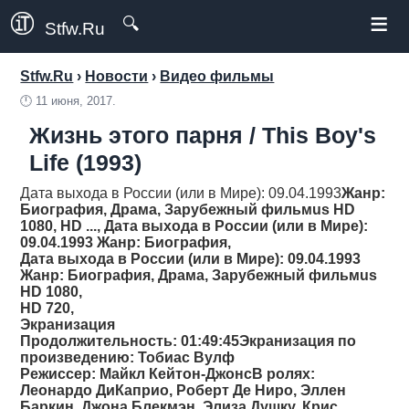
≡
🔍
Stfw.Ru
Stfw.Ru
›
Новости
›
Видео фильмы
🕛
11 июня, 2017.
Жизнь этого парня / This Boy's
Life (1993)
Дата выхода в России (или в Мире): 09.04.1993
Жанр
:
Биография, Драма, Зарубежный фильмus HD
1080, HD ..., Дата выхода в России (или в Мире):
09.04.1993 Жанр: Биография,
Дата выхода в России (или в Мире): 09.04.1993
Жанр
: Биография, Драма, Зарубежный фильмus
HD 1080,
HD 720,
Экранизация
Продолжительность
: 01:49:45Экранизация по
произведению: Тобиас Вулф
Режиссер
: Майкл Кейтон-ДжонсВ ролях:
Леонардо ДиКаприо, Роберт Де Ниро, Эллен
Баркин, Джона Блекмэн, Элиза Душку, Крис