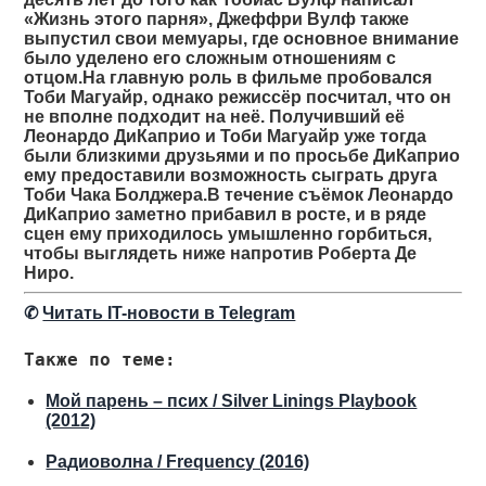
«Жизнь этого парня», Джеффри Вулф также
выпустил свои мемуары, где основное внимание
было уделено его сложным отношениям с
отцом.На главную роль в фильме пробовался
Тоби Магуайр, однако режиссёр посчитал, что он
не вполне подходит на неё. Получивший её
Леонардо ДиКаприо и Тоби Магуайр уже тогда
были близкими друзьями и по просьбе ДиКаприо
ему предоставили возможность сыграть друга
Тоби Чака Болджера.В течение съёмок Леонардо
ДиКаприо заметно прибавил в росте, и в ряде
сцен ему приходилось умышленно горбиться,
чтобы выглядеть ниже напротив Роберта Де
Ниро.
✆
Читать IT-новости в Telegram
Также по теме:
Мой парень – псих / Silver Linings Playbook
(2012)
Радиоволна / Frequency (2016)