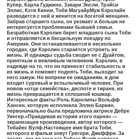
Купер, Карла Гуджино, Зэкари Энсли, Трэйси
Эллис, Кэти Кинни, Тоби МагуайрМуж Кэролайн
разводится с ней и женится на богатой женщине.
Забрав старшего сына, он уезжает и больше не
интересуется проблемами бывшей семьи.
Безработная Кэролин берет младшего сына Тоби
и отправляется в бесцельную поездку по
Америке. Они останавливаются в нескольких
городах, где Кэролин старается устроить их
жизнь. И однажды судьба сводит ее с Дуайтом,
приятным и вежливым человеком. Кэролин, в
надежде на то, что он принесет стабильность в
их жизнь и поможет поднять Тоби, выходит за
него замуж. Но вопреки ее ожиданиям, в дом
входит суровый и вспыльчивый человек. При
новом «отце семейства», деспоте и тиране, их
жизнь превращается в сплошной кошмар.
Интересные факты:Роль Каролины Вольфф
Хансен, которую исполнила Эллен Баркин,
первоначально была предложена актрисе Дебре
Уингер.«Правдивая история этого парня» —
экранизация произведения, автор которого —
Тобайес Вулф.Настоящее имя брата Тоби,
которого в фильм зовут Грегори, Джеффри. За
десять лет до того как Тобиас Вулф написал