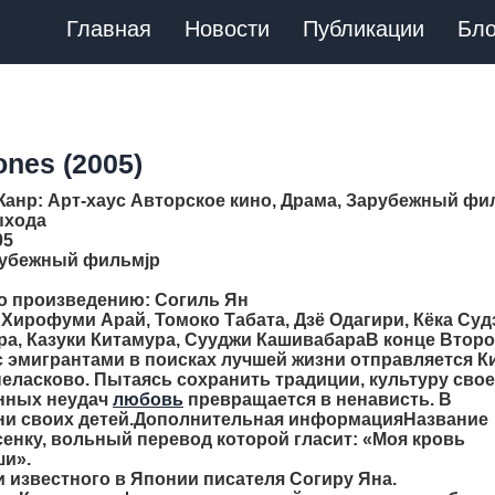
Главная
Новости
Публикации
Бло
ones (2005)
Жанр
: Арт-хаус Авторское кино, Драма, Зарубежный фи
выхода
05
арубежный фильмjp
по произведению: Согиль Ян
 Хирофуми Арай, Томоко Табата, Дзё Одагири, Кёка Суд
ра, Казуки Китамура, Сууджи КашивабараВ конце Втор
 эмигрантами в поисках лучшей жизни отправляется К
неласково. Пытаясь сохранить традиции, культуру сво
енных неудач
любовь
превращается в ненависть. В
ни своих детей.Дополнительная информацияНазвание
енку, вольный перевод которой гласит: «Моя кровь
ши».
 известного в Японии писателя Согиру Яна.