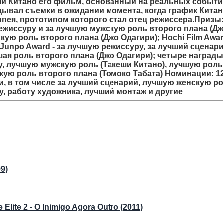
ши Китано его фильм, основанный на реальных событи
дывал съемки в ожидании момента, когда график Кита
пея, прототипом которого стал отец режиссера.Призы:
режиссуру и за лучшую мужскую роль второго плана (Д
кую роль второго плана (Джо Одагири); Hochi Film Awar
unpo Award - за лучшую режиссуру, за лучший сценари
ая роль второго плана (Джо Одагири); четыре награды
уру, лучшую мужскую роль (Такеши Китано), лучшую роль
кую роль второго плана (Томоко Табата) Номинации: 1
, в том числе за лучший сценарий, лучшую женскую р
у, работу художника, лучший монтаж и другие
9)
Elite 2 - O Inimigo Agora Outro (2011)