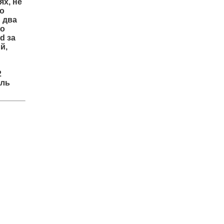
ях, не
но
 два
жо
d за
й,
2
оль