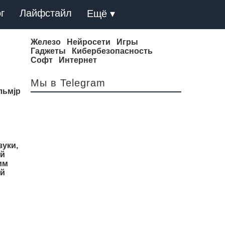
г
Лайфстайл
Ещё ▾
Железо
Нейросети
Игры
Гаджеты
Кибербезопасность
Софт
Интернет
Мы в Telegram
льмjp
зуки,
ой
им
ей