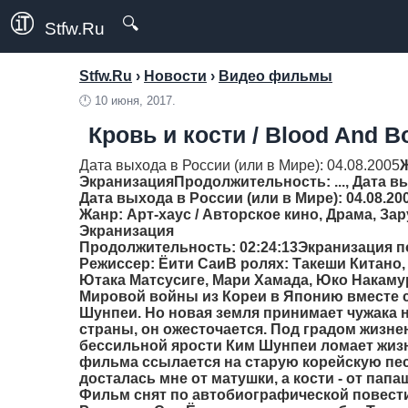
🔍
Stfw.Ru
Stfw.Ru
›
Новости
›
Видео фильмы
🕛
10 июня, 2017.
Кровь и кости / Blood And B
Дата выхода в России (или в Мире): 04.08.2005
Экранизация
Продолжительность
: ..., Дата 
Дата выхода в России (или в Мире): 04.08.20
Жанр
: Арт-хаус / Авторское кино, Драма, З
Экранизация
Продолжительность
: 02:24:13Экранизация 
Режиссер
: Ёити СаиВ ролях: Такеши Китано,
Ютака Матсусиге, Мари Хамада, Юко Накаму
Мировой войны из Кореи в Японию вместе с
Шунпеи. Но новая земля принимает чужака 
страны, он ожесточается. Под градом жизн
бессильной ярости Ким Шунпеи ломает жиз
фильма ссылается на старую корейскую пес
досталась мне от матушки, а кости - от папа
Фильм снят по автобиографической повести