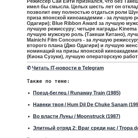
Режиссер Саи Ёити признался, что без Таке
имел бы смысла. Целых шесть лет он откла
позволит ему полностью отдаться роли Шун
приза японской киноакадемии - за лучшую 
Одагири); Blue Ribbon Award за лучшую мужс
лучшую режиссуру; четыре награды Kinema J
лучшую мужскую роль (Такеши Китано), лучш
Mainichi Film Concours - за лучшую режисс
второго плана (Джо Одагири) и лучшую женс
номинаций на призы японской киноакадемии
(Киока Сузуки), лучшую операторскую работ
✆
Читать IT-новости в Telegram
Также по теме:
Поезд-беглец / Runaway Train (1985)
Навеки твоя / Hum Dil De Chuke Sanam (199
Во власти Луны / Moonstruck (1987)
Элитный отряд 2: Враг среди нас / Tropa de 