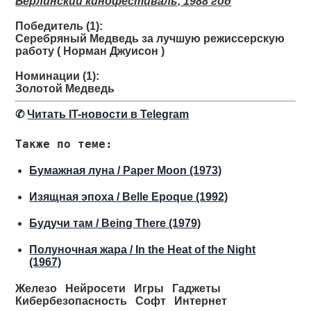
Берлинский кинофестиваль, 1988 год
Победитель (1):
Серебряный Медведь за лучшую режиссерскую
работу ( Норман Джуисон )
Номинации (1):
Золотой Медведь
✆
Читать IT-новости в Telegram
Также по теме:
Бумажная луна / Paper Moon (1973)
Изящная эпоха / Belle Epoque (1992)
Будучи там / Being There (1979)
Полуночная жара / In the Heat of the Night
(1967)
Железо
Нейросети
Игры
Гаджеты
Кибербезопасность
Софт
Интернет