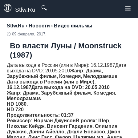
≡
🔍
Stfw.Ru
Stfw.Ru
›
Новости
›
Видео фильмы
🕛
09 февраля, 2017.
Во власти Луны / Moonstruck
(1987)
Дата выхода в России (или в Мире): 16.12.1987Дата
выхода на DVD: 20.05.2010
Жанр
: Драма,
Зарубежный фильм, Комедия, Мелодрамаus
Дата выхода в России (или в Мире):
16.12.1987Дата выхода на DVD: 20.05.2010
Жанр
: Драма, Зарубежный фильм, Комедия,
Мелодрамаus
HD 1080,
HD 720
Продолжительность
: 01:37
Режиссер
: Норман ДжуисонВ ролях: Шер,
Николас Кейдж, Винсент Гардения, Олимпия
Дукакис, Дэнни Айелло, Джули Бовассо, Джон
Махони, Луис Гасс, Федор Шаляпин мл., Анита