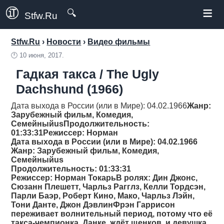
≡
🔍
Stfw.Ru
Stfw.Ru
›
Новости
›
Видео фильмы
🕛
10 июня, 2017.
Гадкая такса / The Ugly
Dachshund (1966)
Дата выхода в России (или в Мире): 04.02.1966
Жанр
:
Зарубежный фильм, Комедия,
Семейныйus
Продолжительность
:
01:33:31
Режиссер
: Норман
Дата выхода в России (или в Мире): 04.02.1966
Жанр
: Зарубежный фильм, Комедия,
Семейныйus
Продолжительность
: 01:33:31
Режиссер
: Норман ТокарьВ ролях: Дин Джонс,
Сюзанн Плешетт, Чарльз Рагглз, Келли Тордсэн,
Парли Баэр, Роберт Кино, Мако, Чарльз Лэйн,
Тони Данте, Джон ДэвлинФрэн Гаррисон
переживает волнительный период, потому что её
такса-чемпионка, Данке, ждёт щенков, и девушка