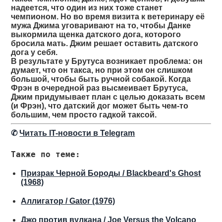
надеется, что один из них тоже станет
чемпионом. Но во время визита к ветеринару её
мужа Джима уговаривают на то, чтобы Данке
выкормила щенка датского дога, которого
бросила мать. Джим решает оставить датского
дога у себя.
В результате у Брутуса возникает проблема: он
думает, что он такса, но при этом он слишком
большой, чтобы быть ручной собакой. Когда
Фрэн в очередной раз высмеивает Брутуса,
Джим придумывает план с целью доказать всем
(и Фрэн), что датский дог может быть чем-то
большим, чем просто гадкой таксой.
✆
Читать IT-новости в Telegram
Также по теме:
Призрак Черной Бороды / Blackbeard's Ghost
(1968)
Аллигатор / Gator (1976)
Джо против вулкана / Joe Versus the Volcano