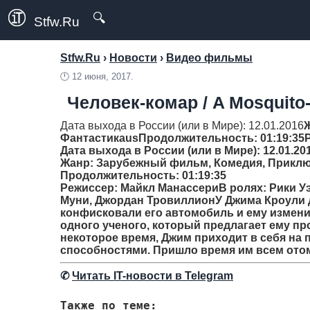
🔍
Stfw.Ru
Stfw.Ru
›
Новости
›
Видео фильмы
🕛
12 июня, 2017.
Человек-комар / A Mosquito-
Дата выхода в России (или в Мире): 12.01.2016
Фантастикаus
Продолжительность
: 01:19:35
Дата выхода в России (или в Мире): 12.01.20
Жанр
: Зарубежный фильм, Комедия, Приклю
Продолжительность
: 01:19:35
Режиссер
: Майкл МанассериВ ролях: Рики У
Муни, Джордан ТровиллионУ Джима Кроули де
конфисковали его автомобиль и ему измени
одного ученого, который предлагает ему пр
некоторое время, Джим приходит в себя на
способностями. Пришло время им всем ото
✆
Читать IT-новости в Telegram
Также по теме: