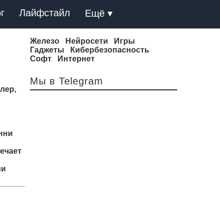
г
Лайфстайл
Ещё ▾
Железо
Нейросети
Игры
Гаджеты
Кибербезопасность
Софт
Интернет
Мы в Telegram
лер,
нни
ечает
ми