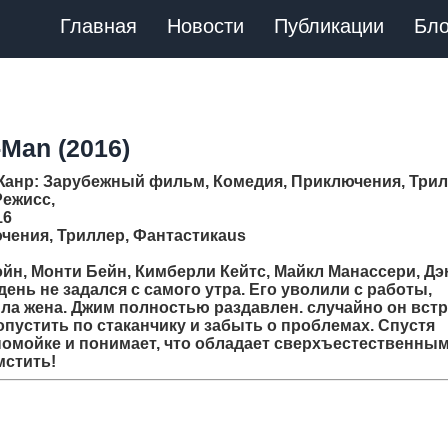
Главная
Новости
Публикации
Бло
Man (2016)
Жанр
: Зарубежный фильм, Комедия, Приключения, Трил
Режисс,
16
чения, Триллер, Фантастикаus
эйн, Монти Бейн, Кимберли Кейтс, Майкл Манассери, Дэ
нь не задался с самого утра. Его уволили с работы,
ла жена. Джим полностью раздавлен. случайно он встр
опустить по стаканчику и забыть о проблемах. Спустя
 помойке и понимает, что обладает сверхъестественны
мстить!