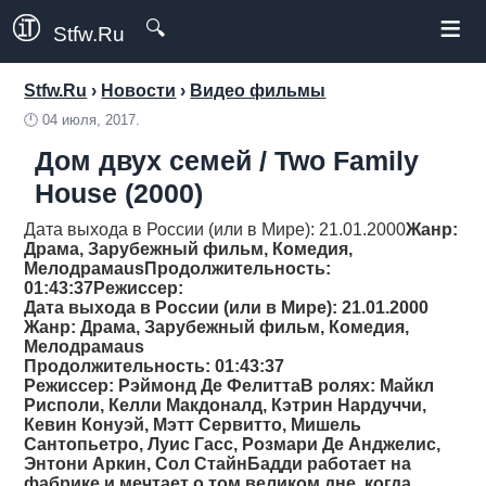
≡
🔍
Stfw.Ru
Stfw.Ru
›
Новости
›
Видео фильмы
🕛
04 июля, 2017.
Дом двух семей / Two Family
House (2000)
Дата выхода в России (или в Мире): 21.01.2000
Жанр
:
Драма, Зарубежный фильм, Комедия,
Мелодрамаus
Продолжительность
:
01:43:37
Режиссер
:
Дата выхода в России (или в Мире): 21.01.2000
Жанр
: Драма, Зарубежный фильм, Комедия,
Мелодрамаus
Продолжительность
: 01:43:37
Режиссер
: Рэймонд Де ФелиттаВ ролях: Майкл
Рисполи, Келли Макдоналд, Кэтрин Нардуччи,
Кевин Конуэй, Мэтт Сервитто, Мишель
Сантопьетро, Луис Гасс, Розмари Де Анджелис,
Энтони Аркин, Сол СтайнБадди работает на
фабрике и мечтает о том великом дне, когда