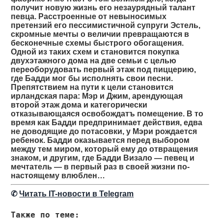
получит новую жизнь его незаурядный талант
певца. Расстроенные от невыносимых
претензий его пессимистичной супруги Эстель,
скромные мечты о величии превращаются в
бесконечные схемы быстрого обогащения.
Одной из таких схем и становится покупка
двухэтажного дома на две семьи с целью
переоборудовать первый этаж под пиццерию,
где Бадди мог бы исполнять свои песни.
Препятствием на пути к цели становится
ирландская пара: Мэр и Джим, арендующая
второй этаж дома и категорически
отказывающаяся освобождатъ помещение. В то
время как Бадди предпринимает действия, едва
не доводящие до потасовки, у Мэри рождается
ребенок. Бадди оказывается перед выбором
между тем миром, который ему до отвращения
знаком, и другим, где Бадди Визало — певец и
мечтатель — в первый раз в своей жизни по-
настоящему влюблен…
✆
Читать IT-новости в Telegram
Также по теме: