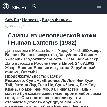
≡
🔍
Stfw.Ru
Stfw.Ru
›
Новости
›
Видео фильмы
🕛
20 июня, 2017.
Лампы из человеческой кожи
/ Human Lanterns (1982)
Дата выхода в России (или в Мире): 24.03.1982
Жанр
:
Боевик, Боевые искусства, Зарубежный фильм,
Ужасыhk
Продолжительность
: 01:34:34
Режиссер
,
Дата выхода в России (или в Мире): 24.03.1982
Жанр
: Боевик, Боевые искусства, Зарубежный
фильм, Ужасыhk
Продолжительность
: 01:34:34
Режиссер
: Сунь ЧунВ ролях: Ло Лье, Чен Куан
Тай, Энтони Лау, Тьен Ни, Сунь Чиэнь, Лам Сау
Квань, Ло Мэн, Чен Мю, Ха ПинМастер Тань и
мастер Лун самые известные герои в небольшом
городке.Они постоянно конфликтуют и
стараются уколоть друг друга любыми
возможными способами.Впереди фестиваль