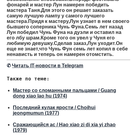
фонарей и мастер Лун намерен победить
мастера Таня.Для этого он решает заказать
самую лучшую лампу у самого лучшего
мастера.Придя к мастеру,Лун узнает в нем своего
бывшего соперника Чунь Фуна.Семь лет назад
Лун победил Чунь Фуна на дуэли и оставил на
его лбу шрам.Кроме того он увел у Чуня его
любимую девушку.Сделав заказ,Лун уходит.Он
еще не знает,что Чунь Фун семь лет копил в себе
ненависть и теперь он намерен отомстить.
✆
Читать IT-новости в Telegram
Также по теме:
Мастер со сломанными пальцами / Guang
dong xiao lao hu (1974)
Последний кулак ярости / Choihui
jeongmumun (1977)
Сражающийся ас / Hao xiao zi di xia yi zhao
(1979)