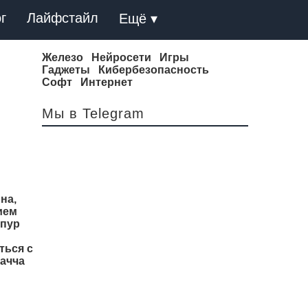
г
Лайфстайл
Ещё ▾
Железо
Нейросети
Игры
Гаджеты
Кибербезопасность
Софт
Интернет
Мы в Telegram
на,
ием
нпур
ться с
Бачча