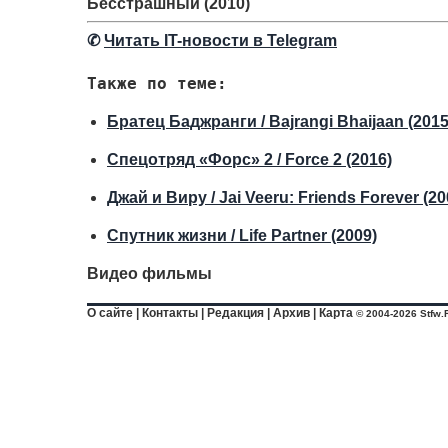
Бесстрашный (2010)
✆
Читать IT-новости в Telegram
Также по теме:
Братец Баджранги / Bajrangi Bhaijaan (2015
Спецотряд «Форс» 2 / Force 2 (2016)
Джай и Виру / Jai Veeru: Friends Forever (20
Спутник жизни / Life Partner (2009)
Видео фильмы
О сайте
|
Контакты
|
Редакция
|
Архив
|
Карта
© 2004-2026 Stfw.