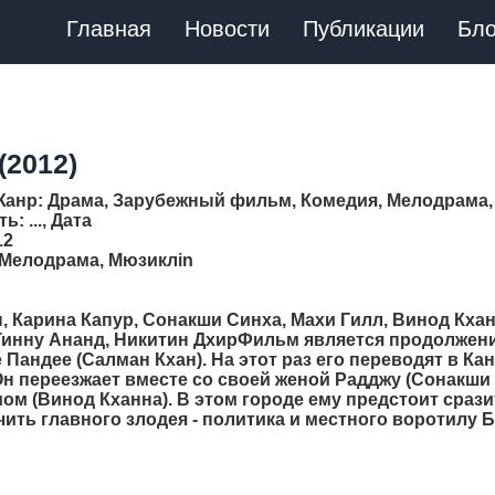
Главная
Новости
Публикации
Бло
(2012)
Жанр
: Драма, Зарубежный фильм, Комедия, Мелодрама,
ть
: ..., Дата
12
 Мелодрама, Мюзиклin
н, Карина Капур, Сонакши Синха, Махи Гилл, Винод Кхан
 Тинну Ананд, Никитин ДхирФильм является продолжен
Пандее (Салман Кхан). На этот раз его переводят в Ка
Он переезжает вместе со своей женой Радджу (Сонакши
мом (Винод Кханна). В этом городе ему предстоит срази
чить главного злодея - политика и местного воротилу 