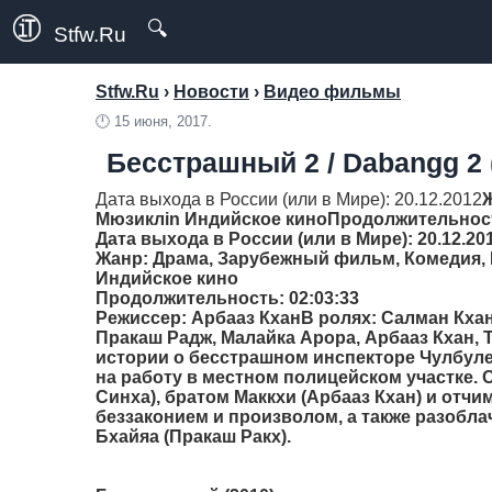
🔍
Stfw.Ru
Stfw.Ru
›
Новости
›
Видео фильмы
🕛
15 июня, 2017.
Бесстрашный 2 / Dabangg 2 
Дата выхода в России (или в Мире): 20.12.2012
Мюзиклin Индийское кино
Продолжительнос
Дата выхода в России (или в Мире): 20.12.20
Жанр
: Драма, Зарубежный фильм, Комедия,
Индийское кино
Продолжительность
: 02:03:33
Режиссер
: Арбааз КханВ ролях: Салман Кха
Пракаш Радж, Малайка Арора, Арбааз Кхан,
истории о бесстрашном инспекторе Чулбуле 
на работу в местном полицейском участке. 
Синха), братом Маккхи (Арбааз Кхан) и отчи
беззаконием и произволом, а также разобла
Бхайяа (Пракаш Ракх).