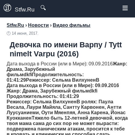
≡
🔍
Stfw.Ru
Stfw.Ru
›
Новости
›
Видео фильмы
🕛
14 июня, 2017.
Девочка по имени Варпу / Tytt
nimelt Varpu (2016)
Дата выхода в России (или в Мире): 09.09.2016
Жанр
:
Драма, Зарубежный
фильмdkfi
Продолжительность
:
01:41:29
Режиссер
: Сельма ВилхуненВ
Дата выхода в России (или в Мире): 09.09.2016
Жанр
: Драма, Зарубежный фильмdkfi
Продолжительность
: 01:41:29
Режиссер
: Сельма ВилхуненВ ролях: Паула
Весала, Лаури Майяла, Сантту Карвонен, Антти
Луусуаниеми, Оути Мяенпяя, Анна Карена, Йонас
КуокканенТяжело быть 12-летней девочкой, когда
твоя мама сама до сих пор не может вырасти:
подвержена паническим атакам, просится к тебе
в кровать и клинически не способна сдать