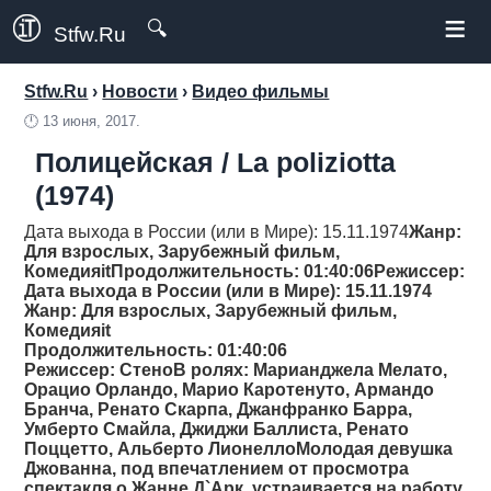
≡
🔍
Stfw.Ru
Stfw.Ru
›
Новости
›
Видео фильмы
🕛
13 июня, 2017.
Полицейская / La poliziotta
(1974)
Дата выхода в России (или в Мире): 15.11.1974
Жанр
:
Для взрослых, Зарубежный фильм,
Комедияit
Продолжительность
: 01:40:06
Режиссер
:
Дата выхода в России (или в Мире): 15.11.1974
Жанр
: Для взрослых, Зарубежный фильм,
Комедияit
Продолжительность
: 01:40:06
Режиссер
: СтеноВ ролях: Марианджела Мелато,
Орацио Орландо, Марио Каротенуто, Армандо
Бранча, Ренато Скарпа, Джанфранко Барра,
Умберто Смайла, Джиджи Баллиста, Ренато
Поццетто, Альберто ЛионеллоМолодая девушка
Джованна, под впечатлением от просмотра
спектакля о Жанне Д`Арк, устраивается на работу