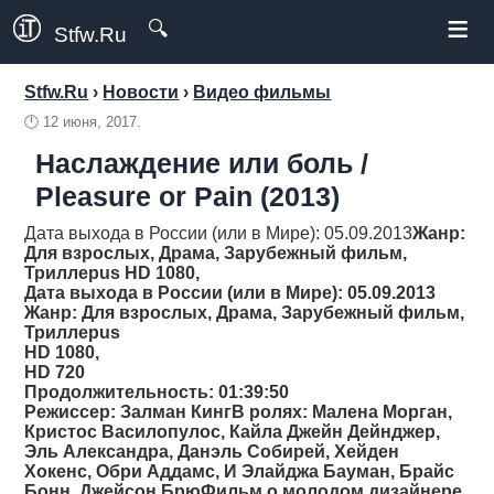
≡
🔍
Stfw.Ru
Stfw.Ru
›
Новости
›
Видео фильмы
🕛
12 июня, 2017.
Наслаждение или боль /
Pleasure or Pain (2013)
Дата выхода в России (или в Мире): 05.09.2013
Жанр
:
Для взрослых, Драма, Зарубежный фильм,
Триллерus HD 1080,
Дата выхода в России (или в Мире): 05.09.2013
Жанр
: Для взрослых, Драма, Зарубежный фильм,
Триллерus
HD 1080,
HD 720
Продолжительность
: 01:39:50
Режиссер
: Залман КингВ ролях: Малена Морган,
Кристос Василопулос, Кайла Джейн Дейнджер,
Эль Александра, Данэль Собирей, Хейден
Хокенс, Обри Аддамс, И Элайджа Бауман, Брайс
Бонн, Джейсон БрюФильм о молодом дизайнере