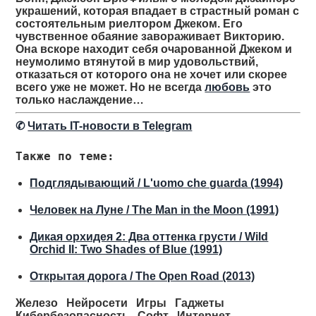
украшений, которая впадает в страстный роман с
состоятельным риелтором Джеком. Его
чувственное обаяние завораживает Викторию.
Она вскоре находит себя очарованной Джеком и
неумолимо втянутой в мир удовольствий,
отказаться от которого она не хочет или скорее
всего уже не может. Но не всегда
любовь
это
только наслаждение…
✆
Читать IT-новости в Telegram
Также по теме:
Подглядывающий / L'uomo che guarda (1994)
Человек на Луне / The Man in the Moon (1991)
Дикая орхидея 2: Два оттенка грусти / Wild
Orchid II: Two Shades of Blue (1991)
Открытая дорога / The Open Road (2013)
Железо
Нейросети
Игры
Гаджеты
Кибербезопасность
Софт
Интернет