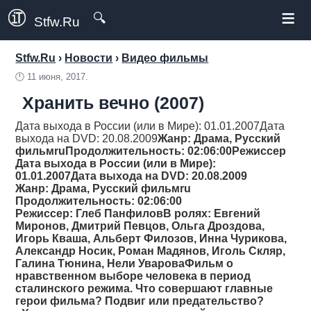
≡
🔍
Stfw.Ru
Stfw.Ru
›
Новости
›
Видео фильмы
🕛
11 июня, 2017.
Хранить вечно (2007)
Дата выхода в России (или в Мире): 01.01.2007Дата
выхода на DVD: 20.08.2009
Жанр
: Драма, Русский
фильмru
Продолжительность
: 02:06:00
Режиссер
Дата выхода в России (или в Мире):
01.01.2007Дата выхода на DVD: 20.08.2009
Жанр
: Драма, Русский фильмru
Продолжительность
: 02:06:00
Режиссер
: Глеб ПанфиловВ ролях: Евгений
Миронов, Дмитрий Певцов, Ольга Дроздова,
Игорь Кваша, Альберт Филозов, Инна Чурикова,
Александр Носик, Роман Мадянов, Иголь Скляр,
Галина Тюнина, Нели УвароваФильм о
нравственном выборе человека в период
сталинского режима. Что совершают главные
герои фильма? Подвиг или предательство?