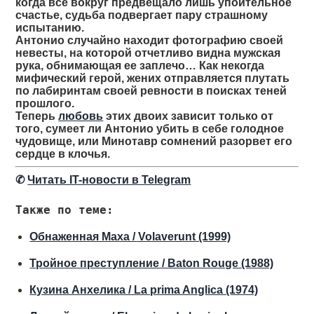
когда все вокруг предвещало лишь упоительное
счастье, судьба подвергает пару страшному
испытанию.
Антонио случайно находит фотографию своей
невесты, на которой отчетливо видна мужская
рука, обнимающая ее заплечо… Как некогда
мифический герой, жених отправляется плутать
по лабиринтам своей ревности в поисках теней
прошлого.
Теперь
любовь
этих двоих зависит только от
того, сумеет ли Антонио убить в себе голодное
чудовище, или Минотавр сомнений разорвет его
сердце в клочья.
✆
Читать IT-новости в Telegram
Также по теме:
Обнаженная Маха / Volaverunt (1999)
Тройное преступление / Baton Rouge (1988)
Кузина Анхелика / La prima Anglica (1974)