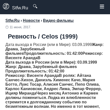
≡
🔍
Stfw.Ru
Stfw.Ru
›
Новости
›
Видео фильмы
🕛
11 июня, 2017.
Ревность / Celos (1999)
Дата выхода в России (или в Мире): 03.09.1999
Жанр
:
Драма, Зарубежный
фильмes
Продолжительность
: 01:42:00
Режиссер
:
Висенте АрандаВ
Дата выхода в России (или в Мире): 03.09.1999
Жанр
: Драма, Зарубежный фильмes
Продолжительность
: 01:42:00
Режиссер
: Висенте АрандаВ ролях: Айтана
Санчес-Хихон, Даниэль Хименес Качо, Мария
Ботто, Луис Тосар, Алисия Санчес, Пепо Олива,
Карлос Каниовски, Андрес Лима, Эмпар Феррер,
Ицияр МирандаЧерез месяц Антонио и Кармен
должны пожениться. Лодка их влюбленности
стремится к долгожданному событию по
безмятежным волнам. Но именно в тот момент,