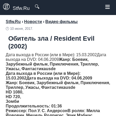
≡
🔍
Stfw.Ru
Stfw.Ru
›
Новости
›
Видео фильмы
🕛
10 июня, 2017.
Обитель зла / Resident Evil
(2002)
Дата выхода в России (или в Мире): 15.03.2002Дата
выхода на DVD: 04.06.2009
Жанр
: Боевик,
Зарубежный фильм, Приключения, Триллер,
Ужасы, Фантастикаusde
Дата выхода в России (или в Мире):
15.03.2002Дата выхода на DVD: 04.06.2009
Жанр
: Боевик, Зарубежный фильм, Приключения,
Триллер, Ужасы, Фантастикаusde
HD 1080,
HD 720,
Зомби
Продолжительность
: 01:36
Режиссер
: Пол У. С. АндерсонВ ролях: Милла
Йовович, Мишель Родригес, Эрик Мэбиас,