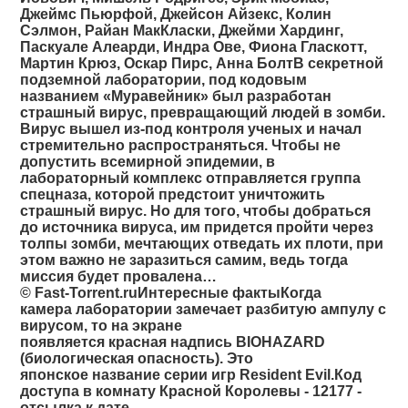
Джеймс Пьюрфой, Джейсон Айзекс, Колин
Сэлмон, Райан МакКласки, Джейми Хардинг,
Паскуале Алеарди, Индра Ове, Фиона Гласкотт,
Мартин Крюз, Оскар Пирс, Анна БолтВ секретной
подземной лаборатории, под кодовым
названием «Муравейник» был разработан
страшный вирус, превращающий людей в зомби.
Вирус вышел из-под контроля ученых и начал
стремительно распространяться. Чтобы не
допустить всемирной эпидемии, в
лабораторный комплекс отправляется группа
спецназа, которой предстоит уничтожить
страшный вирус. Но для того, чтобы добраться
до источника вируса, им придется пройти через
толпы зомби, мечтающих отведать их плоти, при
этом важно не заразиться самим, ведь тогда
миссия будет провалена…
© Fast-Torrent.ru
Интересные фактыКогда
камера лаборатории замечает разбитую ампулу с
вирусом, то на экране
появляется красная надпись BIOHAZARD
(биологическая опасность). Это
японское название серии игр Resident Evil.Код
доступа в комнату Красной Королевы - 12177 -
отсылка к дате