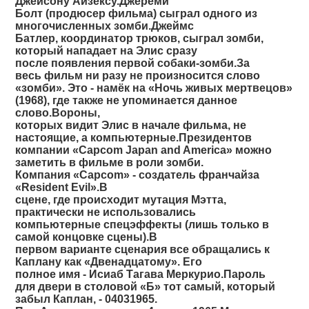
Джейсону Айзексу.Джереми
Болт (продюсер фильма) сыграл одного из
многочисленных зомби.Джеймс
Батлер, координатор трюков, сыграл зомби,
который нападает на Элис сразу
после появления первой собаки-зомби.За
весь фильм ни разу не произносится слово
«зомби». Это - намёк на «Ночь живых мертвецов»
(1968), где также не упоминается данное
слово.Вороны,
которых видит Элис в начале фильма, не
настоящие, а компьютерные.Президентов
компании «Capcom Japan and America» можно
заметить в фильме в роли зомби.
Компания «Capcom» - создатель франчайза
«Resident Evil».В
сцене, где происходит мутация Мэтта,
практически не использовались
компьютерные спецэффекты (лишь только в
самой концовке сцены).В
первом варианте сценария все обращались к
Каплану как «Двенадцатому». Его
полное имя - Исиаб Тагава Меркурио.Пароль
для двери в столовой «Б» тот самый, который
забыл Каплан, - 04031965.