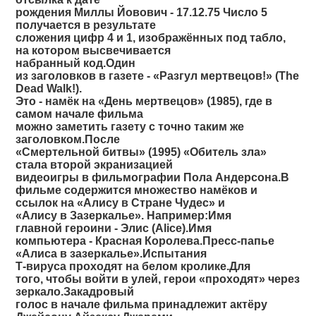
рождения Миллы Йовович - 17.12.75 Число 5
получается в результате
сложения цифр 4 и 1, изображённых под табло,
на котором высвечивается
набранный код.Один
из заголовков в газете - «Разгул мертвецов!» (The
Dead Walk!).
Это - намёк на «День мертвецов» (1985), где в
самом начале фильма
можно заметить газету с точно таким же
заголовком.После
«Смертельной битвы» (1995) «Обитель зла»
стала второй экранизацией
видеоигры в фильмографии Пола Андерсона.В
фильме содержится множество намёков и
ссылок на «Алису в Стране Чудес» и
«Алису в Зазеркалье». Например:Имя
главной героини - Элис (Alice).Имя
компьютера - Красная Королева.Пресс-папье
«Алиса в зазеркалье».Испытания
Т-вируса проходят на белом кролике.Для
того, чтобы войти в улей, герои «проходят» через
зеркало.Закадровый
голос в начале фильма принадлежит актёру