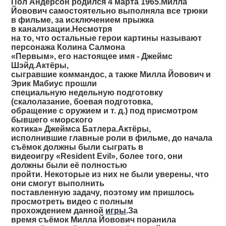
Пол Андерсон родился 4 марта 1965.Милла
Йовович самостоятельно выполняла все трюки
в фильме, за исключением прыжка
в канализации.Несмотря
на то, что остальные герои картины называют
персонажа Колина Салмона
«Первым», его настоящее имя - Джеймс
Шэйд.Актёры,
сыгравшие коммандос, а также Милла Йовович и
Эрик Мабиус прошли
специальную недельную подготовку
(скалолазание, боевая подготовка,
обращение с оружием и т. д.) под присмотром
бывшего «морского
котика» Джеймса Батлера.Актёры,
исполнившие главные роли в фильме, до начала
съёмок должны были сыграть в
видеоигру «Resident Evil», более того, они
должны были её полностью
пройти. Некоторые из них не были уверены, что
они смогут выполнить
поставленную задачу, поэтому им пришлось
просмотреть видео с полным
прохождением данной
игры
.За
время съёмок Милла Йовович поранила