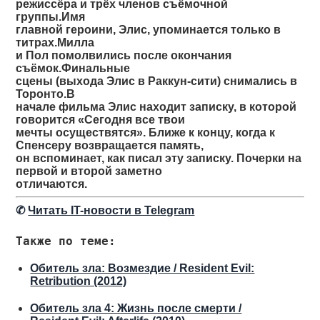
режиссёра и трёх членов съёмочной
группы.Имя
главной героини, Элис, упоминается только в
титрах.Милла
и Пол помолвились после окончания
съёмок.Финальные
сцены (выхода Элис в Раккун-сити) снимались в
Торонто.В
начале фильма Элис находит записку, в которой
говорится «Сегодня все твои
мечты осуществятся». Ближе к концу, когда к
Спенсеру возвращается память,
он вспоминает, как писал эту записку. Почерки на
первой и второй заметно
отличаются.
✆
Читать IT-новости в Telegram
Также по теме:
Обитель зла: Возмездие / Resident Evil:
Retribution (2012)
Обитель зла 4: Жизнь после смерти /