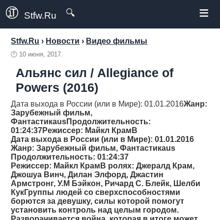
≡
🔍
Stfw.Ru
Stfw.Ru
›
Новости
›
Видео фильмы
🕛
10 июня, 2017.
Альянс сил / Allegiance of
Powers (2016)
Дата выхода в России (или в Мире): 01.01.2016
Жанр
:
Зарубежный фильм,
Фантастикаus
Продолжительность
:
01:24:37
Режиссер
: Майкл КрамВ
Дата выхода в России (или в Мире): 01.01.2016
Жанр
: Зарубежный фильм, Фантастикаus
Продолжительность
: 01:24:37
Режиссер
: Майкл КрамВ ролях: Джералд Крам,
Джошуа Винч, Дилан Элфорд, Джастин
Армстронг, У.М Бэйкон, Ричард С. Блейк, Шелби
КукГруппы людей со сверхспособностями
борются за девушку, силы которой помогут
установить контроль над целым городом.
Разворачивается война, которая в итоге может