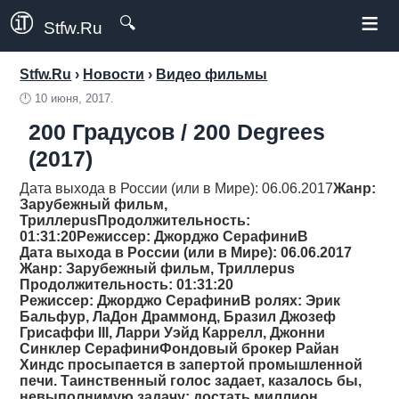
≡
🔍
Stfw.Ru
Stfw.Ru
›
Новости
›
Видео фильмы
🕛
10 июня, 2017.
200 Градусов / 200 Degrees
(2017)
Дата выхода в России (или в Мире): 06.06.2017
Жанр
:
Зарубежный фильм,
Триллерus
Продолжительность
:
01:31:20
Режиссер
: Джорджо СерафиниВ
Дата выхода в России (или в Мире): 06.06.2017
Жанр
: Зарубежный фильм, Триллерus
Продолжительность
: 01:31:20
Режиссер
: Джорджо СерафиниВ ролях: Эрик
Бальфур, ЛаДон Драммонд, Бразил Джозеф
Грисаффи III, Ларри Уэйд Каррелл, Джонни
Синклер СерафиниФондовый брокер Райан
Хиндс просыпается в запертой промышленной
печи. Таинственный голос задает, казалось бы,
невыполнимую задачу: достать миллион