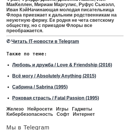
МакКеллен, Мириам Маргулис, Руфус Сьюэлл,
Иван КэйНачинающая молодая писательница
Флора приезжает к дальним родственникам на
неуютную ферму. Ее родня не чета светскому
обществу, но с приездом Флоры все
преображается.
✆
Читать IT-новости в Telegram
Также по теме:
Любовь и дружба / Love & Friendship (2016)
Всё могу / Absolutely Anything (2015)
Сабрина / Sabrina (1995)
Роковая страсть / Fatal Passion (1995)
Железо
Нейросети
Игры
Гаджеты
Кибербезопасность
Софт
Интернет
Мы в Telegram