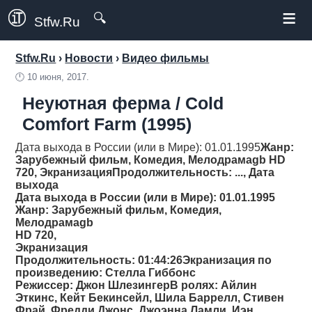
≡
🔍
Stfw.Ru
Stfw.Ru
›
Новости
›
Видео фильмы
🕛
10 июня, 2017.
Неуютная ферма / Cold
Comfort Farm (1995)
Дата выхода в России (или в Мире): 01.01.1995
Жанр
:
Зарубежный фильм, Комедия, Мелодрамаgb HD
720, Экранизация
Продолжительность
: ..., Дата
выхода
Дата выхода в России (или в Мире): 01.01.1995
Жанр
: Зарубежный фильм, Комедия,
Мелодрамаgb
HD 720,
Экранизация
Продолжительность
: 01:44:26Экранизация по
произведению: Стелла Гиббонс
Режиссер
: Джон ШлезингерВ ролях: Айлин
Эткинс, Кейт Бекинсейл, Шила Баррелл, Стивен
Фрай, Фредди Джонс, Джоэнна Ламли, Иэн