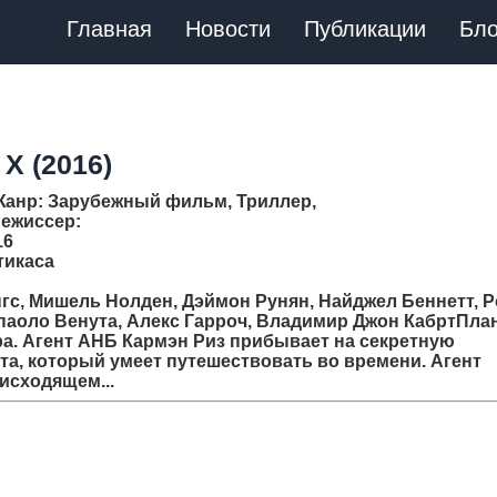
Главная
Новости
Публикации
Бло
X (2016)
Жанр
: Зарубежный фильм, Триллер,
ежиссер
:
16
тикаca
нгс, Мишель Нолден, Дэймон Рунян, Найджел Беннетт, 
нпаоло Венута, Алекс Гарроч, Владимир Джон КабртПла
ра. Агент АНБ Кармэн Риз прибывает на секретную
та, который умеет путешествовать во времени. Агент
исходящем...