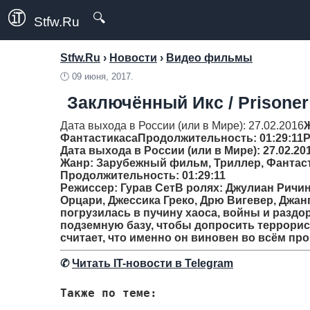
🔍
Stfw.Ru
Stfw.Ru
›
Новости
›
Видео фильмы
🕛
09 июня, 2017.
Заключённый Икс / Prisoner 
Дата выхода в России (или в Мире): 27.02.2016
Фантастикаca
Продолжительность
: 01:29:11
Р
Дата выхода в России (или в Мире): 27.02.20
Жанр
: Зарубежный фильм, Триллер, Фантас
Продолжительность
: 01:29:11
Режиссер
: Гурав СетВ ролях: Джулиан Ричи
Орцари, Джессика Греко, Дрю Вигевер, Джа
погрузилась в пучину хаоса, войны и раздо
подземную базу, чтобы допросить террорис
считает, что именно он виновен во всём про
✆
Читать IT-новости в Telegram
Также по теме: