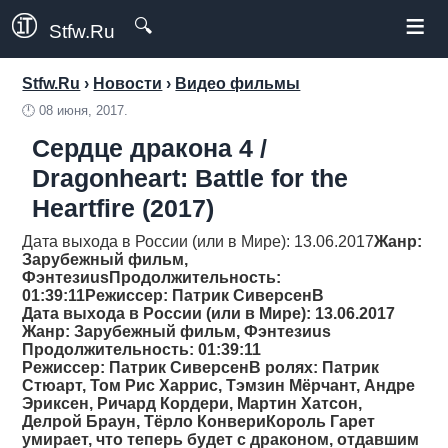
≡
🔍
Stfw.Ru
Stfw.Ru
›
Новости
›
Видео фильмы
🕛
08 июня, 2017.
Сердце дракона 4 /
Dragonheart: Battle for the
Heartfire (2017)
Дата выхода в России (или в Мире): 13.06.2017
Жанр
:
Зарубежный фильм,
Фэнтезиus
Продолжительность
:
01:39:11
Режиссер
: Патрик СиверсенВ
Дата выхода в России (или в Мире): 13.06.2017
Жанр
: Зарубежный фильм, Фэнтезиus
Продолжительность
: 01:39:11
Режиссер
: Патрик СиверсенВ ролях: Патрик
Стюарт, Том Рис Харрис, Тэмзин Мёрчант, Андре
Эриксен, Ричард Кордери, Мартин Хатсон,
Делрой Браун, Тёрло КонвериКороль Гарет
умирает, что теперь будет с драконом, отдавшим