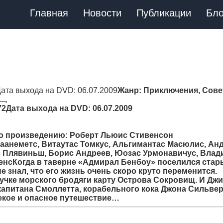
Главная
Новости
Публикации
Бло
Дата выхода на DVD: 06.07.2009
Жанр
: Приключения, Сове
...,
72Дата выхода на DVD: 06.07.2009
 по произведению: Роберт Льюис Стивенсон
Лаанеметс, Витаутас Томкус, Альгимантас Масюлис, Ан
с Плявиньш, Борис Андреев, Юозас Урмонавичус, Вла
енсКогда в таверне «Адмирал Бенбоу» поселился стар
 знал, что его жизнь очень скоро круто переменится.
учке морского бродяги карту Острова Сокровищ. И Джи
капитана Смоллетта, корабельного кока Джона Сильвер
лекое и опасное путешествие…