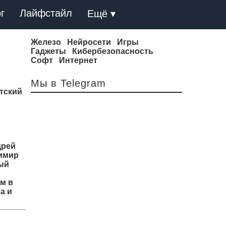
г
Лайфстайл
Ещё ▾
Железо
Нейросети
Игры
Гаджеты
Кибербезопасность
Софт
Интернет
Мы в Telegram
тский
дрей
димир
ый
м в
а и