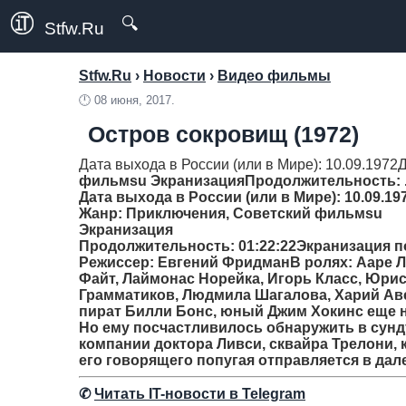
🔍
Stfw.Ru
Stfw.Ru
›
Новости
›
Видео фильмы
🕛
08 июня, 2017.
Остров сокровищ (1972)
Дата выхода в России (или в Мире): 10.09.1972
фильмsu Экранизация
Продолжительность
: 
Дата выхода в России (или в Мире): 10.09.19
Жанр
: Приключения, Советский фильмsu
Экранизация
Продолжительность
: 01:22:22Экранизация
Режиссер
: Евгений ФридманВ ролях: Ааре 
Файт, Лаймонас Норейка, Игорь Класс, Юри
Грамматиков, Людмила Шагалова, Харий Ав
пират Билли Бонс, юный Джим Хокинс еще не
Но ему посчастливилось обнаружить в сунд
компании доктора Ливси, сквайра Трелони, 
его говорящего попугая отправляется в да
✆
Читать IT-новости в Telegram