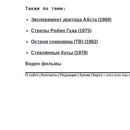
Также по теме:
Эксперимент доктора Абста (1968)
Стрелы Робин Гуда (1975)
Остров сокровищ (ТВ) (1982)
Стеклянные бусы (1978)
Видео фильмы
О сайте
|
Контакты
|
Редакция
|
Архив
|
Карта
© 2004-2026 Stfw.