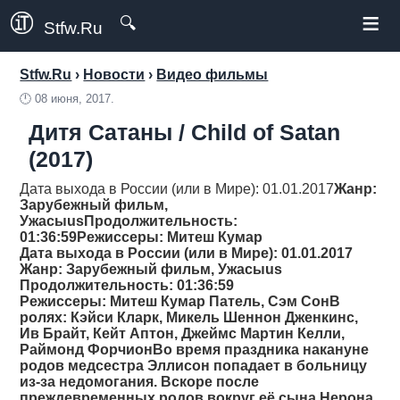
≡
🔍
Stfw.Ru
Stfw.Ru
›
Новости
›
Видео фильмы
🕛
08 июня, 2017.
Дитя Сатаны / Child of Satan
(2017)
Дата выхода в России (или в Мире): 01.01.2017
Жанр
:
Зарубежный фильм,
Ужасыus
Продолжительность
:
01:36:59
Режиссеры
: Митеш Кумар
Дата выхода в России (или в Мире): 01.01.2017
Жанр
: Зарубежный фильм, Ужасыus
Продолжительность
: 01:36:59
Режиссеры
: Митеш Кумар Патель, Сэм СонВ
ролях: Кэйси Кларк, Микель Шеннон Дженкинс,
Ив Брайт, Кейт Аптон, Джеймс Мартин Келли,
Раймонд ФорчионВо время праздника накануне
родов медсестра Эллисон попадает в больницу
из-за недомогания. Вскоре после
преждевременных родов вокруг её сына Нерона