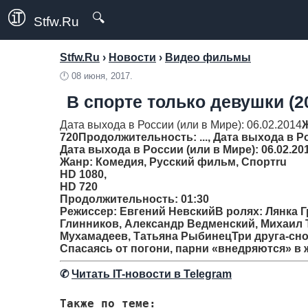
🔍
Stfw.Ru
Stfw.Ru
›
Новости
›
Видео фильмы
🕛
08 июня, 2017.
В спорте только девушки (2
Дата выхода в России (или в Мире): 06.02.2014
720
Продолжительность
: ..., Дата выхода в 
Дата выхода в России (или в Мире): 06.02.20
Жанр
: Комедия, Русский фильм, Спортru
HD 1080,
HD 720
Продолжительность
: 01:30
Режиссер
: Евгений НевскийВ ролях: Лянка 
Глинников, Александр Ведменский, Михаил 
Мухамадеев, Татьяна РыбинецТри друга-сно
Спасаясь от погони, парни «внедряются» в
✆
Читать IT-новости в Telegram
Также по теме: