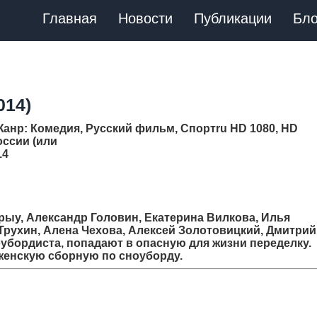
Главная
Новости
Публикации
Бло
014)
Жанр
: Комедия, Русский фильм, Спортru HD 1080, HD
России (или
14
Грыу, Александр Головин, Екатерина Вилкова, Илья
Трухин, Алена Чехова, Алексей Золотовицкий, Дмитрий
убордиста, попадают в опасную для жизни переделку.
 женскую сборную по сноуборду.