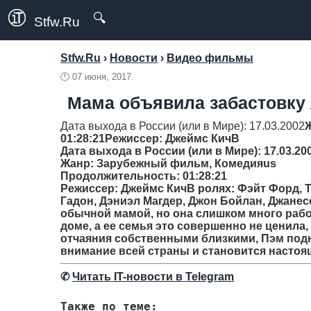
🔍
Stfw.Ru
Stfw.Ru
›
Новости
›
Видео фильмы
🕛
07 июня, 2017.
Мама объявила забастовку / 
Дата выхода в России (или в Мире): 17.03.2002
01:28:21
Режиссер
: Джеймс КичВ
Дата выхода в России (или в Мире): 17.03.20
Жанр
: Зарубежный фильм, Комедияus
Продолжительность
: 01:28:21
Режиссер
: Джеймс КичВ ролях: Фэйт Форд, 
Гадон, Дэниэл Магдер, Джон Бойлан, Джане
обычной мамой, но она слишком много работ
доме, а ее семья это совершенно не ценила
отчаяния собственными близкими, Пэм подн
внимание всей страны и становится настоя
✆
Читать IT-новости в Telegram
Также по теме: