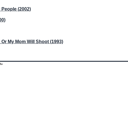
People (2002)
00)
 Or My Mom Will Shoot (1993)
Ru