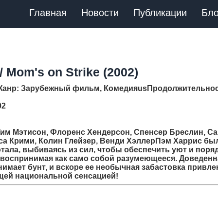
Главная
Новости
Публикации
Бло
Mom's on Strike (2002)
Жанр
: Зарубежный фильм, Комедияus
Продолжительно
02
Тим Мэтисон, Флоренс Хендерсон, Спенсер Бреслин, С
сса Крими, Колин Глейзер, Венди ХэллерПэм Харрис бы
ала, выбиваясь из сил, чтобы обеспечить уют и поряд
, воспринимая как само собой разумеющееся. Доведенн
имает бунт, и вскоре ее необычная забастовка привле
щей национальной сенсацией!