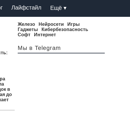
г
Лайфстайл
Ещё ▾
Железо
Нейросети
Игры
Гаджеты
Кибербезопасность
Софт
Интернет
Мы в Telegram
сть
:
ара
ла
ок в
ая до
кает