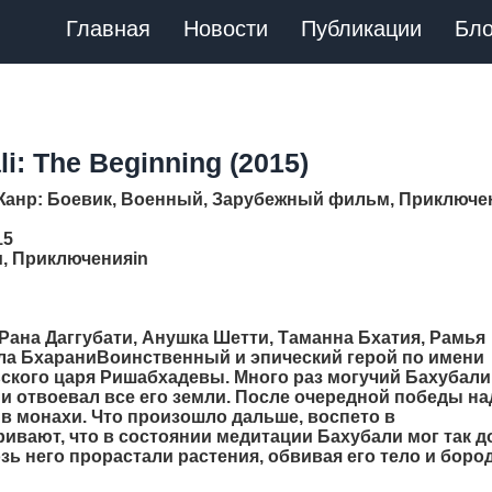
Главная
Новости
Публикации
Бло
i: The Beginning (2015)
Жанр
: Боевик, Военный, Зарубежный фильм, Приключе
15
, Приключенияin
 Рана Даггубати, Анушка Шетти, Таманна Бхатия, Рамья
лла БхараниВоинственный и эпический герой по имени
ского царя Ришабхадевы. Много раз могучий Бахубали
и отвоевал все его земли. После очередной победы на
 в монахи. Что произошло дальше, воспето в
ивают, что в состоянии медитации Бахубали мог так д
зь него прорастали растения, обвивая его тело и бород