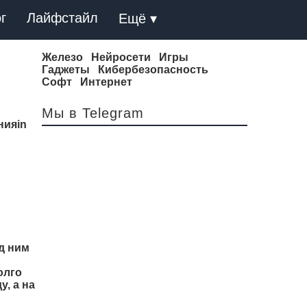
г
Лайфстайл
Ещё ▾
Железо
Нейросети
Игры
Гаджеты
Кибербезопасность
Софт
Интернет
Мы в Telegram
нияin
д ним
олго
у, а на