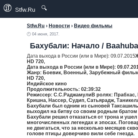
🔍
Stfw.Ru
Stfw.Ru
›
Новости
›
Видео фильмы
🕛
04 июня, 2017.
Бахубали: Начало / Baahubal
Дата выхода в России (или в Мире): 09.07.2015
HD 720,
Дата выхода в России (или в Мире): 09.07.20
Жанр
: Боевик, Военный, Зарубежный фильм
HD 720,
Индийское кино
Продолжительность
: 02:39:32
Режиссер
: С.С.РаджамулиВ ролях: Прабхас,
Кришна, Нассер, Судип, Сатьярадж, Танике
Бахубали был одним из сыновей Таксашиль
выходил на битву со своим родным братом 
Бахубали решил отказаться от трона и ушел
многочисленных легендах и эпосах. Поговар
не двигаться, что за несколько месяцев скво
голове птицы доверчиво вили себе гнезда.