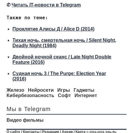
✆
Читать IT-новости в Telegram
Также по теме:
Проклятие Алисы Д / Alice D (2014)
Тихая ночь, смертельная ночь / Silent Night,
Deadly Night (1984)
Двойной ночной сеанс / Late Night Double
Feature (2016)
Судная ночь 3 / The Purge: Election Year
(2016)
Железо
Нейросети
Игры
Гаджеты
Кибербезопасность
Софт
Интернет
Мы в Telegram
Видео фильмы
О сайте
|
Контакты
|
Редакция
|
Архив
|
Карта
© 2004-2026 Stfw.Ru