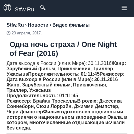
≡
🔍
Stfw.Ru
Stfw.Ru
›
Новости
›
Видео фильмы
🕛
23 апреля, 2017.
Одна ночь страха / One Night
of Fear (2016)
Дата выхода в России (или в Мире): 30.11.2016
Жанр
:
Зарубежный фильм, Приключения, Триллер,
Ужасыus
Продолжительность
: 01:11:45
Режиссер
:
Дата выхода в России (или в Мире): 30.11.2016
Жанр
: Зарубежный фильм, Приключения,
Триллер, Ужасыus
Продолжительность
: 01:11:45
Режиссер
: Брайан ТроскелльВ ролях: Джессика
Соннеборн, Сюзи Лоррэйн, Джимми Демпстер,
Чери ДемпстерФильм вдохновлен подлинными
историями о национальном заповеднике Окала, в
котором, многочисленные отдыхающие исчезли
без следа.