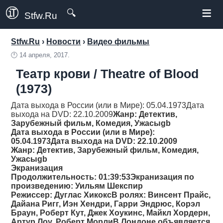
≡
🔍
Stfw.Ru
Stfw.Ru
›
Новости
›
Видео фильмы
🕛
14 апреля, 2017.
Театр крови / Theatre of Blood
(1973)
Дата выхода в России (или в Мире): 05.04.1973Дата
выхода на DVD: 22.10.2009
Жанр
: Детектив,
Зарубежный фильм, Комедия, Ужасыgb
Дата выхода в России (или в Мире):
05.04.1973Дата выхода на DVD: 22.10.2009
Жанр
: Детектив, Зарубежный фильм, Комедия,
Ужасыgb
Экранизация
Продолжительность
: 01:39:53Экранизация по
произведению: Уильям Шекспир
Режиссер
: Дуглас ХикоксВ ролях: Винсент Прайс,
Дайана Ригг, Иэн Хендри, Гарри Эндрюс, Корэл
Браун, Роберт Кут, Джек Хоукинс, Майкл Хордерн,
Артур Лоу, Роберт МорлиВ Лондоне объявляется