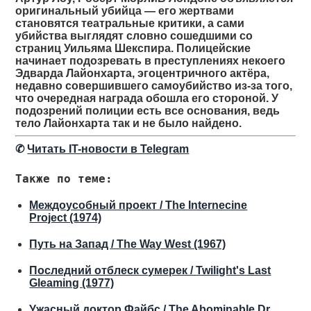
оригинальный убийца — его жертвами
становятся театральные критики, а сами
убийства выглядят словно сошедшими со
страниц Уильяма Шекспира. Полицейские
начинает подозревать в преступлениях некоего
Эдварда Лайонхарта, эгоцентричного актёра,
недавно совершившего самоубийство из-за того,
что очередная награда обошла его стороной. У
подозрений полиции есть все основания, ведь
тело Лайонхарта так и не было найдено.
✆
Читать IT-новости в Telegram
Также по теме:
Междоусобный проект / The Internecine
Project (1974)
Путь на Запад / The Way West (1967)
Последний отблеск сумерек / Twilight's Last
Gleaming (1977)
Ужасный доктор Файбс / The Abominable Dr.