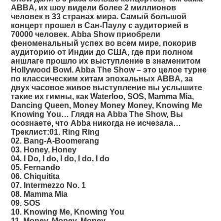
ABBA, их шоу видели более 2 миллионов
человек в 33 странах мира. Самый большой
концерт прошел в Сан-Паулу с аудиторией в
70000 человек. Abba Show приобрели
феноменальный успех во всем мире, покорив
аудиторию от Индии до США, где при полном
аншлаге прошло их выступление в знаменитом
Hollywood Bowl. Abba The Show – это целое турне
по классическим хитам эпохальных ABBA, за
двух часовое живое выступление вы услышите
такие их гимны, как Waterloo, SOS, Mamma Mia,
Dancing Queen, Money Money Money, Knowing Me
Knowing You… Глядя на Abba The Show, Вы
осознаете, что Abba никогда не исчезала…
Треклист:01. Ring Ring
02. Bang-A-Boomerang
03. Honey, Honey
04. I Do, I do, I do, I do, I do
05. Fernando
06. Chiquitita
07. Intermezzo No. 1
08. Mamma Mia
09. SOS
10. Knowing Me, Knowing You
11. Money, Money, Money