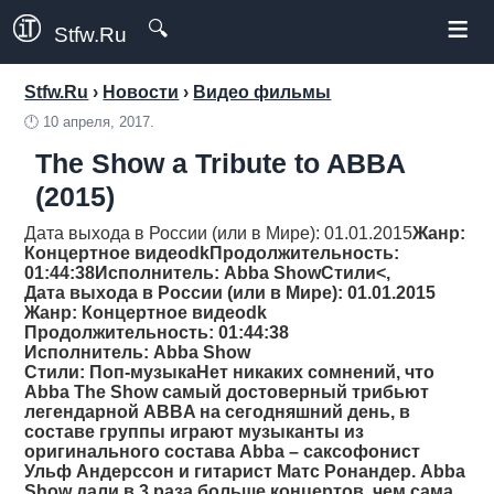
≡
🔍
Stfw.Ru
Stfw.Ru
›
Новости
›
Видео фильмы
🕛
10 апреля, 2017.
The Show a Tribute to ABBA
(2015)
Дата выхода в России (или в Мире): 01.01.2015
Жанр
:
Концертное видеоdk
Продолжительность
:
01:44:38
Исполнитель
: Abba Show
Стили<,
Дата выхода в России (или в Мире): 01.01.2015
Жанр
: Концертное видеоdk
Продолжительность
: 01:44:38
Исполнитель
: Abba Show
Стили
: Поп-музыкаНет никаких сомнений, что
Abba The Show самый достоверный трибьют
легендарной ABBA на сегодняшний день, в
составе группы играют музыканты из
оригинального состава Abba – саксофонист
Ульф Андерссон и гитарист Матс Ронандер. Abba
Show дали в 3 раза больше концертов, чем сама