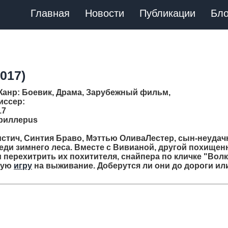
Главная
Новости
Публикации
Бло
2017)
Жанр
: Боевик, Драма, Зарубежный фильм,
иссер
:
17
Триллерus
 Ристич, Синтия Браво, Мэттью ОливаЛестер, сын-неудач
еди зимнего леса. Вместе с Вивианой, другой похищен
перехитрить их похитителя, снайпера по кличке "Волк
ную
игру
на выживание. Доберутся ли они до дороги ил