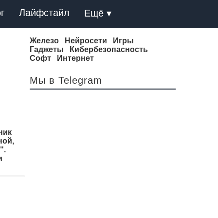
г
Лайфстайл
Ещё ▾
Железо
Нейросети
Игры
Гаджеты
Кибербезопасность
Софт
Интернет
Мы в Telegram
ник
ной,
".
и