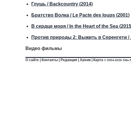
Глушь / Backcountry (2014)
Братство Волка / Le Pacte des loups (2001)
В сердце моря / In the Heart of the Sea (2015
Против природы 2: Выжить в Серенгети / Aga
Видео фильмы
О сайте
|
Контакты
|
Редакция
|
Архив
|
Карта
© 2004-2026 Stfw.