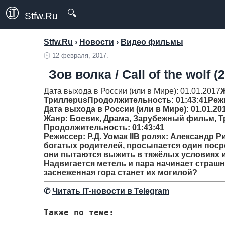
🔍
Stfw.Ru
Stfw.Ru
›
Новости
›
Видео фильмы
🕛
12 февраля, 2017.
Зов волка / Call of the wolf (
Дата выхода в России (или в Мире): 01.01.2017
Триллерus
Продолжительность
: 01:43:41
Реж
Дата выхода в России (или в Мире): 01.01.20
Жанр
: Боевик, Драма, Зарубежный фильм, 
Продолжительность
: 01:43:41
Режиссер
: Р.Д. Уомак IIВ ролях: Александр
богатых родителей, просыпается один поср
они пытаются выжить в тяжёлых условиях и 
Надвигается метель и пара начинает страш
заснеженная гора станет их могилой?
✆
Читать IT-новости в Telegram
Также по теме: