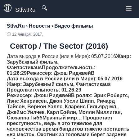
≡
🔍
Stfw.Ru
Stfw.Ru
›
Новости
›
Видео фильмы
🕛
12 января, 2017.
Сектор / The Sector (2016)
Дата выхода в России (или в Мире): 05.07.2016
Жанр
:
Зарубежный фильм,
Фантастикаus
Продолжительность
:
01:26:29
Режиссер
: Джош РиджвейВ
Дата выхода в России (или в Мире): 05.07.2016
Жанр
: Зарубежный фильм, Фантастикаus
Продолжительность
: 01:26:29
Режиссер
: Джош РиджвейВ ролях: Эрик Робертс,
Лэнс Хенриксен, Джон Уэсли Шипп, Ричард
Тайсон, Вернон Уэллс, Кларенс Гильярд мл.,
Джеймс Уилчек, Карл Бэйли, Молли Миллиган,
Сюзанна ГиббМрачный мир… Процветает
преступность, ведь в это тяжелое для
человечества время бандитов тяжело поставить
«на место». Охотник за головами берет задание