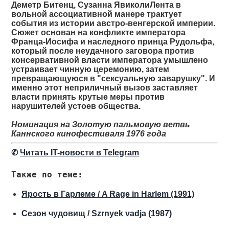
Деметр Битенц, Сузанна ЯвиколиЛента в
вольной ассоциативной манере трактует
события из истории австро-венгерской империи.
Сюжет основан на конфликте императора
Франца-Иосифа и наследного принца Рудольфа,
который после неудачного заговора против
консервативной власти императора умышлено
устраивает чинную церемонию, затем
превращающуюся в "сексуальную заварушку". И
именно этот неприличный вызов заставляет
власти принять крутые меры против
нарушителей устоев общества.
Номинация на Золотую пальмовую ветвь
Каннского кинофестиваля 1976 года
✆
Читать IT-новости в Telegram
Также по теме:
Ярость в Гарлеме / A Rage in Harlem (1991)
Сезон чудовищ / Szrnyek vadja (1987)