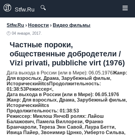
≡
🔍
Stfw.Ru
Stfw.Ru
›
Новости
›
Видео фильмы
🕛
04 января, 2017.
Частные пороки,
общественные добродетели /
Vizi privati, pubbliche virt (1976)
Дата выхода в России (или в Мире): 06.05.1976
Жанр
:
Для взрослых, Драма, Зарубежный фильм,
Историческийitcs
Продолжительность
:
01:38:53
Режиссер<,
Дата выхода в России (или в Мире): 06.05.1976
Жанр
: Для взрослых, Драма, Зарубежный фильм,
Историческийitcs
Продолжительность
: 01:38:53
Режиссер
: Миклош ЯнчоВ ролях: Лайош
Балажович, Памела Виллорези, Франко
Бранчароли, Тереза Энн Савой, Лаура Бетти,
Ивица Пайер, Звонимир Црнко, Умберто Сильва,