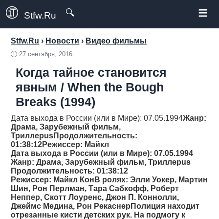
≡
🔍
Stfw.Ru
Stfw.Ru
›
Новости
›
Видео фильмы
🕛
27 сентября, 2016.
Когда тайное становится
явным / When the Bough
Breaks (1994)
Дата выхода в России (или в Мире): 07.05.1994
Жанр
:
Драма, Зарубежный фильм,
Триллерus
Продолжительность
:
01:38:12
Режиссер
: Майкл
Дата выхода в России (или в Мире): 07.05.1994
Жанр
: Драма, Зарубежный фильм, Триллерus
Продолжительность
: 01:38:12
Режиссер
: Майкл КонВ ролях: Элли Уокер, Мартин
Шин, Рон Перлман, Тара Сабкофф, Роберт
Неппер, Скотт Лоуренс, Джон П. Коннолли,
Джеймс Медина, Рон РекаснерПолиция находит
отрезанные кисти детских рук. На подмогу к