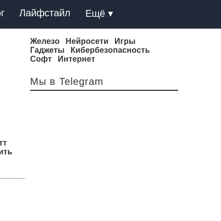
г
Лайфстайл
Ещё ▾
Железо
Нейросети
Игры
Гаджеты
Кибербезопасность
Софт
Интернет
Мы в Telegram
тт
ить