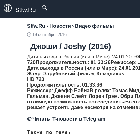
🔍
Stfw.Ru
Stfw.Ru
›
Новости
›
Видео фильмы
🕛
19 сентября, 2016.
Джоши / Joshy (2016)
Дата выхода в России (или в Мире): 24.01.2016
720
Продолжительность
: 01:33:36
Режиссер
: .
Дата выхода в России (или в Мире): 24.01.20
Жанр
: Зарубежный фильм, Комедияus
HD 720
Продолжительность
: 01:33:36
Режиссер
: Джефф БэйнаВ ролях: Томас Мидд
Гельман, Дженни Слейт, Лорен Грэм, Обри П
отличную возможность воссоединиться со 
решает устроить даже несмотря на отменив
✆
Читать IT-новости в Telegram
Также по теме: