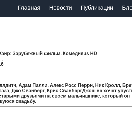
Главная
Новости
Публикации
Бло
Жанр
: Зарубежный фильм, Комедияus HD
..,
16
лдитч, Адам Палли, Алекс Росс Перри, Ник Кролл, Бре
лаза, Джо Сванберг, Крис СванбергДжош не хочет упуст
старыми друзьями на своем мальчишнике, который он
шуюся свадьбу.