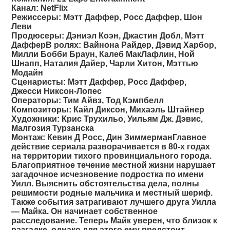
Канал
: NetFlix
Режиссеры
: Мэтт Даффер, Росс Даффер, Шон
Леви
Продюсеры
: Дэниэл Коэн, Джастин Добл, Мэтт
ДафферВ ролях: Вайнона Райдер, Дэвид Харбор,
Милли Бобби Браун, Калеб МакЛафлин, Ной
Шнапп, Наталия Дайер, Чарли Хитон, Мэттью
Модайн
Сценаристы
: Мэтт Даффер, Росс Даффер,
Джесси Никсон-Лопес
Операторы
: Тим Айвз, Тод Кэмпбелл
Композиторы
: Кайл Диксон, Михаэль Штайнер
Художники
: Крис Трухильо, Уильям Дж. Дэвис,
Малгозия Турзанска
Монтаж
: Кевин Д Росс, Дин ЗиммерманГлавное
действие сериала разворачивается в 80-х годах
на территории тихого провинциального города.
Благоприятное течение местной жизни нарушает
загадочное исчезновение подростка по имени
Уилл. Выяснить обстоятельства дела, полны
решимости родные мальчика и местный шериф.
Также события затрагивают лучшего друга Уилла
— Майка. Он начинает собственное
расследование. Теперь Майк уверен, что близок к
разгадке, однако для этого ему предстоит