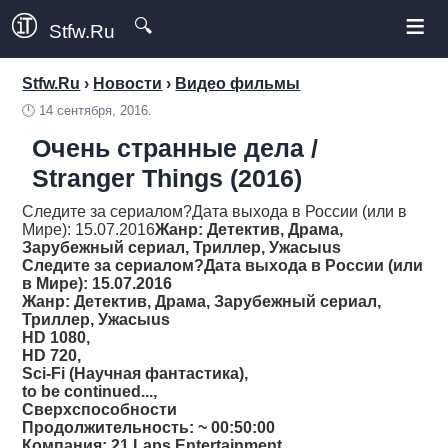
≡
🔍
Stfw.Ru
Stfw.Ru
›
Новости
›
Видео фильмы
🕛
14 сентября, 2016.
Очень странные дела /
Stranger Things (2016)
Следите за сериалом?Дата выхода в России (или в
Мире): 15.07.2016
Жанр
: Детектив, Драма,
Зарубежный сериал, Триллер, Ужасыus
Следите за сериалом?Дата выхода в России (или
в Мире): 15.07.2016
Жанр
: Детектив, Драма, Зарубежный сериал,
Триллер, Ужасыus
HD 1080,
HD 720,
Sci-Fi (Научная фантастика),
to be continued...,
Сверхспособности
Продолжительность
: ~ 00:50:00
Компания
: 21 Laps Entertainment